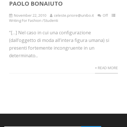
PAOLO BONAIUTO
November 22, 2010
celeste.priore@unibo.it
Off
Writing For Fashion /Studenti
“[…] Nel caso in cui una configurazione
(dall’oggetto di moda all’intera figura umana) si
presenti fortemente incongruente in un
determinato...
+ READ MORE