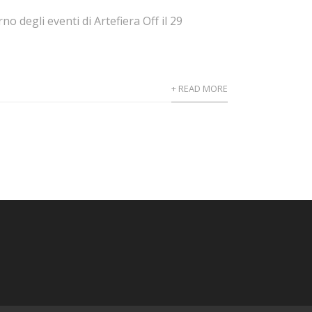
 degli eventi di Artefiera Off il 29
+ READ MORE