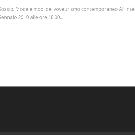
ossip. Moda e modi del voyeurismo contemporaneo All’interno
ennaio 2010 alle ore 18.00...