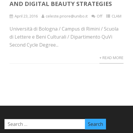
AND DIGITAL BEAUTY STRATEGIES
April 23, 2016
celeste.priore@unibo.it
Off
CLAM
Università di Bologna / Campus di Rimini / Scuola
di Lettere e Beni Culturali / Dipartimento QuVi
Second Cycle Degree...
+ READ MORE