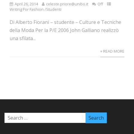
April 26, 2014
celeste.priore@unibo.it
Off
Writing For Fashion /Studenti
Di Alberto Fiorani – studente – Culture e Tecniche
della Moda Per la P/E 2006 John Galliano realizzò
una sfilata...
+ READ MORE