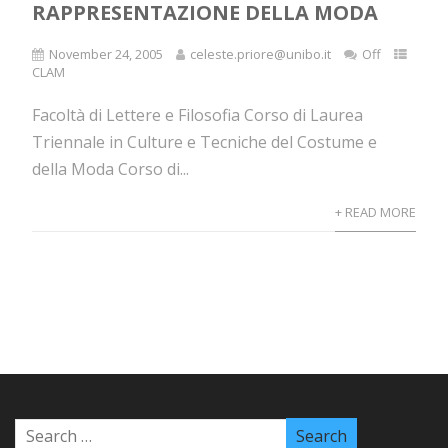
RAPPRESENTAZIONE DELLA MODA
November 24, 2005
celeste.priore@unibo.it
Off
CLAM
Facoltà di Lettere e Filosofia Corso di Laurea
Triennale in Culture e Tecniche del Costume e
della Moda Corso di...
+ READ MORE