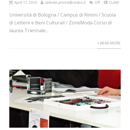
April 11, 2013
celeste.priore@unibo.it
Off
CLAM
Università di Bologna / Campus di Rimini / Scuola
di Lettere e Beni Culturali / ZoneModa Corso di
laurea Triennale...
+ READ MORE