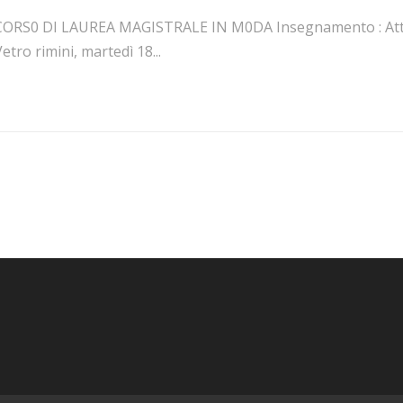
CORS0 DI LAUREA MAGISTRALE IN M0DA Insegnamento : Attuli
etro rimini, martedì 18...