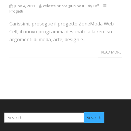
June 4, 2011
celeste.priore@unibo.it
Off
Progetti
Carissimi, prosegue il progetto ZoneModa Web
Cell, il nuovo programma destinato alla rete su
argomenti di moda, arte, design e...
+ READ MORE