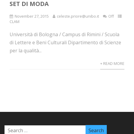
SET DI MODA
November 27, 2015
celeste.priore@unibo.it
Off
CLAM
Università di Bologna / Campus di Rimini / Scuola
di Lettere e Beni Culturali Dipartimento di Scienze
per la qualità...
+ READ MORE