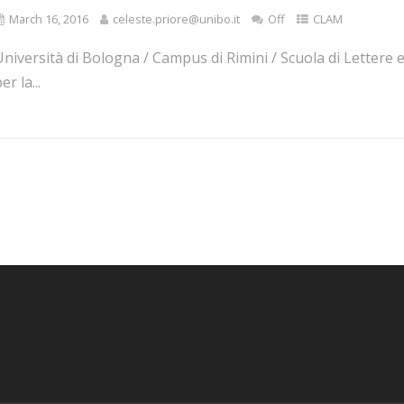
March 16, 2016
celeste.priore@unibo.it
Off
CLAM
niversità di Bologna / Campus di Rimini / Scuola di Lettere e
er la...