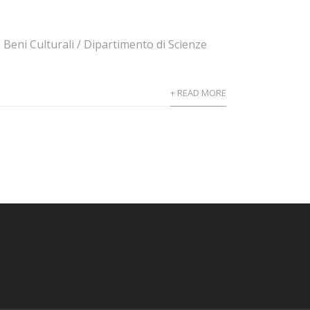
 Beni Culturali / Dipartimento di Scienze
+ READ MORE