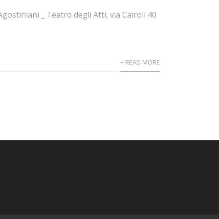
stiniani _ Teatro degli Atti, via Cairoli 40
+ READ MORE