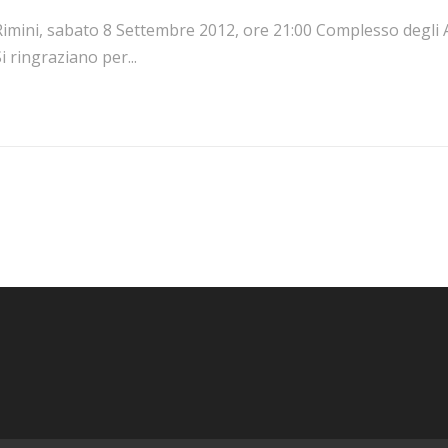
imini, sabato 8 Settembre 2012, ore 21:00 Complesso degli Ago
i ringraziano per...