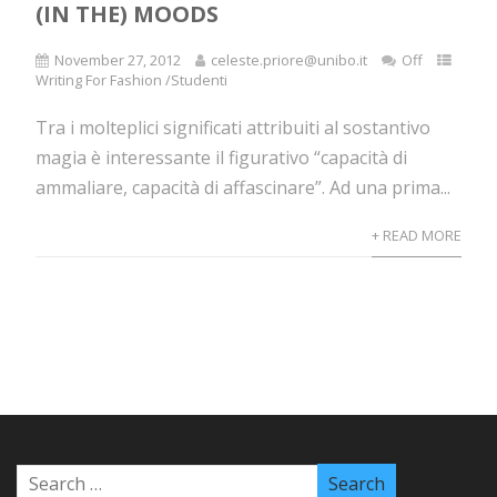
(IN THE) MOODS
November 27, 2012
celeste.priore@unibo.it
Off
Writing For Fashion /Studenti
Tra i molteplici significati attribuiti al sostantivo
magia è interessante il figurativo “capacità di
ammaliare, capacità di affascinare”. Ad una prima...
+ READ MORE