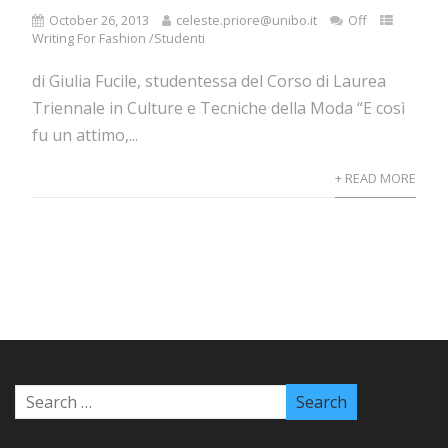
October 26, 2013
celeste.priore@unibo.it
Off
Writing For Fashion /Studenti
di Giulia Fucile, studentessa del Corso di Laurea
Triennale in Culture e Tecniche della Moda “E così
fu un attimo,...
+ READ MORE