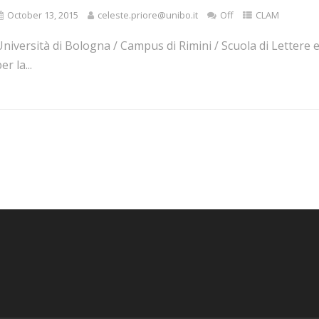
October 13, 2015
celeste.priore@unibo.it
Off
CLAM
niversità di Bologna / Campus di Rimini / Scuola di Lettere e
er la...