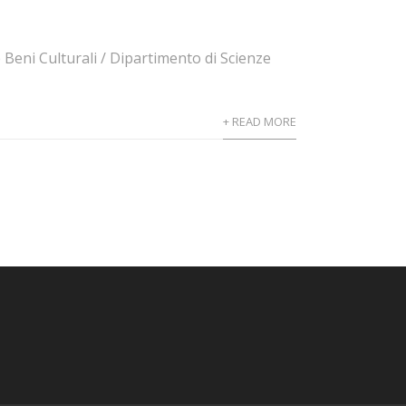
 Beni Culturali / Dipartimento di Scienze
+ READ MORE