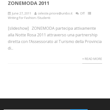
ZONEMODA 2011
June 27, 2011
celeste.priore@unibo.it
Off
Writing For Fashion /Studenti
[slideshow] ZONEMODA partecipa attivamente
alla Notte Rosa 2011 attraverso una partnership
diretta con l’Assessorato al Turismo della Provincia
di...
+ READ MORE