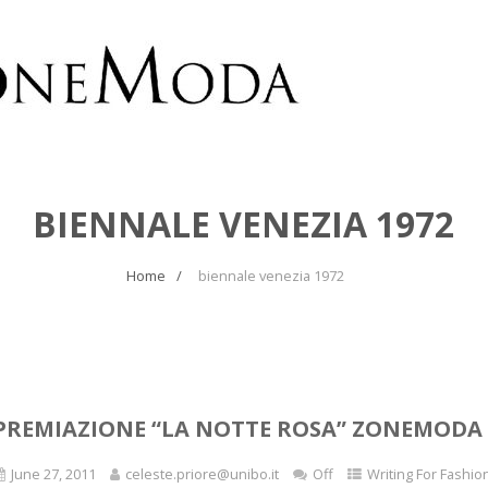
BIENNALE VENEZIA 1972
Home
biennale venezia 1972
PREMIAZIONE “LA NOTTE ROSA” ZONEMODA 
June 27, 2011
celeste.priore@unibo.it
Off
Writing For Fashio