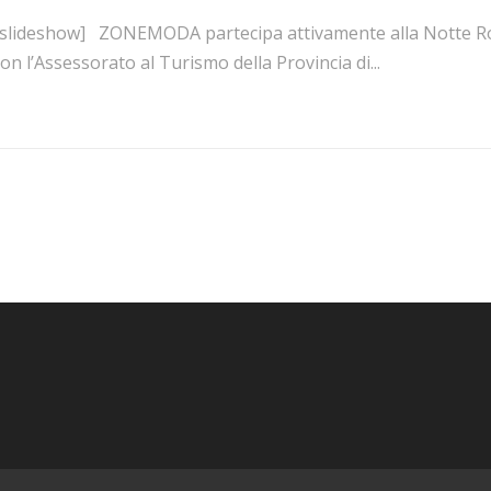
[slideshow] ZONEMODA partecipa attivamente alla Notte Ros
on l’Assessorato al Turismo della Provincia di...