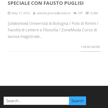
SPECIALE CON FAUSTO PUGLISI
May 17, 2012
celeste.priore@unibo.it
Off
CLAM
[slideshow] Università di Bologna / Polo di Rimini /
Facoltà di Lettere e Filosofia / ZoneModa Corso di
laurea magistrale...
+ READ MORE