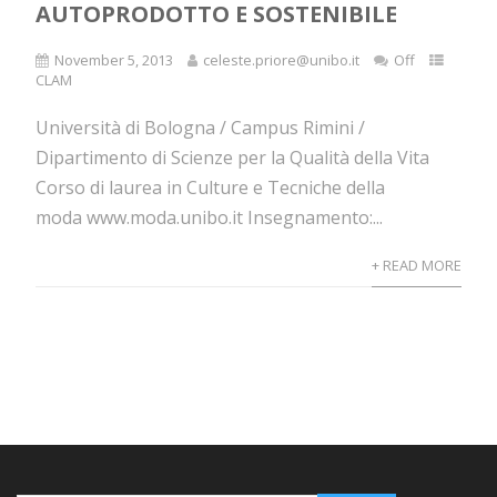
AUTOPRODOTTO E SOSTENIBILE
November 5, 2013
celeste.priore@unibo.it
Off
CLAM
Università di Bologna / Campus Rimini /
Dipartimento di Scienze per la Qualità della Vita
Corso di laurea in Culture e Tecniche della
moda www.moda.unibo.it Insegnamento:...
+ READ MORE