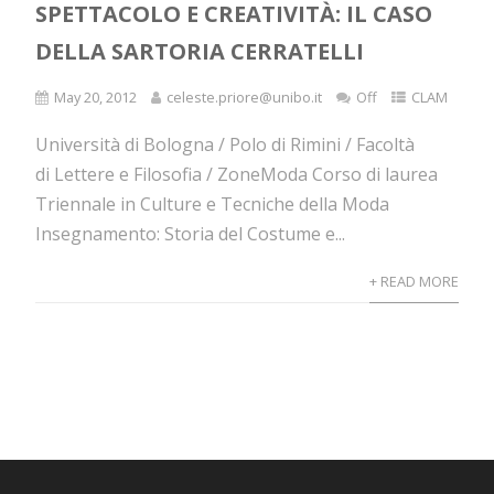
SPETTACOLO E CREATIVITÀ: IL CASO
DELLA SARTORIA CERRATELLI
May 20, 2012
celeste.priore@unibo.it
Off
CLAM
Università di Bologna / Polo di Rimini / Facoltà
di Lettere e Filosofia / ZoneModa Corso di laurea
Triennale in Culture e Tecniche della Moda
Insegnamento: Storia del Costume e...
+ READ MORE