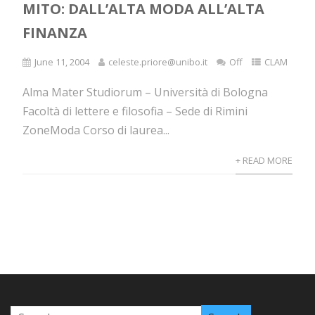
MITO: DALL’ALTA MODA ALL’ALTA
FINANZA
June 11, 2004
celeste.priore@unibo.it
Off
CLAM
Alma Mater Studiorum – Università di Bologna
Facoltà di lettere e filosofia – Sede di Rimini
ZoneModa Corso di laurea...
+ READ MORE