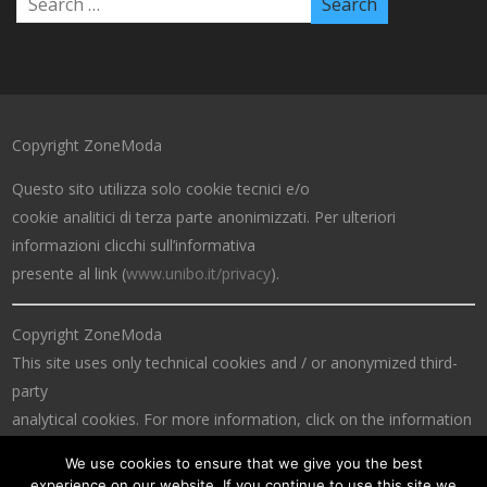
Copyright ZoneModa
Questo sito utilizza solo cookie tecnici e/o
cookie analitici di terza parte anonimizzati. Per ulteriori
informazioni clicchi sull’informativa
presente al link (
www.unibo.it/privacy
).
Copyright ZoneModa
This site uses only technical cookies and / or anonymized third-
party
analytical cookies. For more information, click on the information
at the link (
www.unibo.it/privacy
).
We use cookies to ensure that we give you the best
experience on our website. If you continue to use this site we