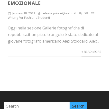
EMOZIONALE
January 18, 2011
celeste.priore@unibo.it
Off
Writing For Fashion /Studenti
Oggi nella sezione Gallerie fotografiche di
repubblica.it un piccolo angolo è stato dedicato al
giovane fotografo americano Alex Stoddard. Alex...
+ READ MORE