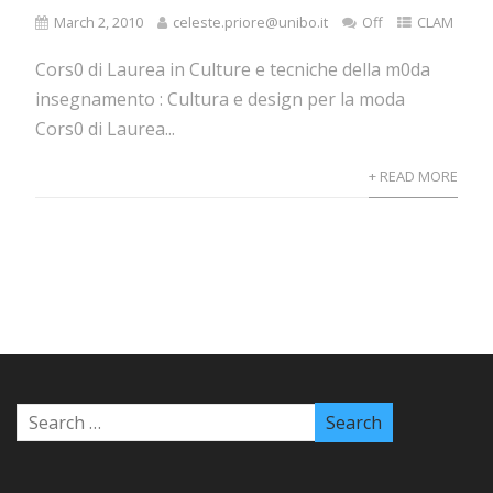
March 2, 2010
celeste.priore@unibo.it
Off
CLAM
Cors0 di Laurea in Culture e tecniche della m0da
insegnamento : Cultura e design per la moda
Cors0 di Laurea...
+ READ MORE