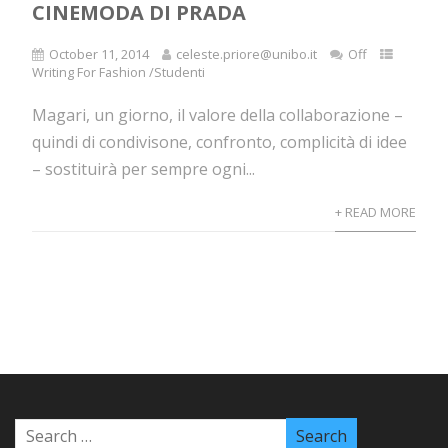
CINEMODA DI PRADA
October 11, 2014
celeste.priore@unibo.it
Off
Writing For Fashion /Studenti
Magari, un giorno, il valore della collaborazione –
quindi di condivisone, confronto, complicità di idee
– sostituirà per sempre ogni...
+ READ MORE