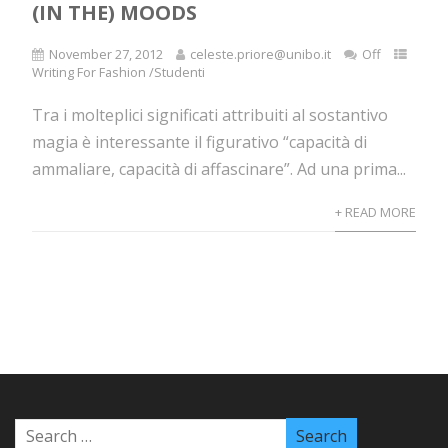
(IN THE) MOODS
November 27, 2012
celeste.priore@unibo.it
Off
Writing For Fashion /Studenti
Tra i molteplici significati attribuiti al sostantivo
magia è interessante il figurativo “capacità di
ammaliare, capacità di affascinare”. Ad una prima...
+ READ MORE