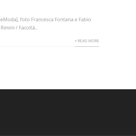
oneModa], foto Francesca Fontana e Fabio
mini / Facoltà...
+ READ MORE