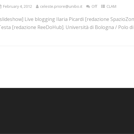
February 4, 2012
celeste.priore@unibo.it
Off
CLAM
[slideshow] Live blogging Ilaria Picardi [redazione SpazioZ
esta [redazione ReeDoHub]. Università di Bologna / Polo di Ri