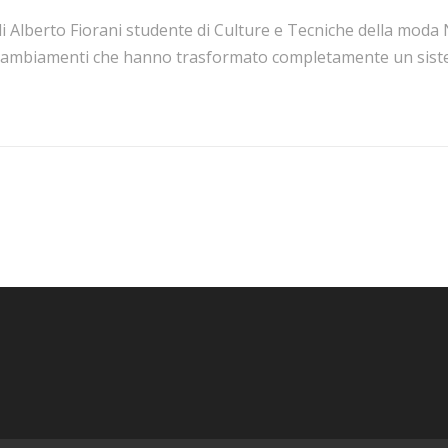
i Alberto Fiorani studente di Culture e Tecniche della moda 
cambiamenti che hanno trasformato completamente un sistem