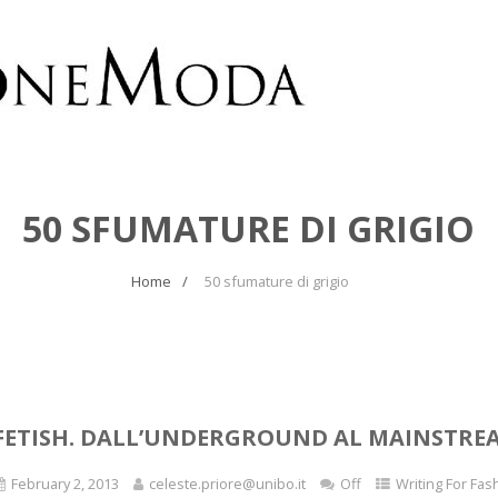
50 SFUMATURE DI GRIGIO
Home
50 sfumature di grigio
FETISH. DALL’UNDERGROUND AL MAINSTRE
February 2, 2013
celeste.priore@unibo.it
Off
Writing For Fas