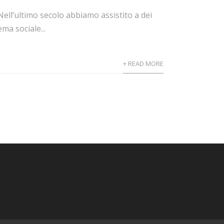
Nell’ultimo secolo abbiamo assistito a dei
a sociale...
+ READ MORE