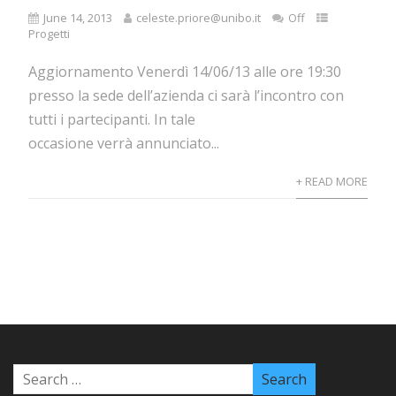
June 14, 2013
celeste.priore@unibo.it
Off
Progetti
Aggiornamento Venerdì 14/06/13 alle ore 19:30
presso la sede dell’azienda ci sarà l’incontro con
tutti i partecipanti. In tale
occasione verrà annunciato...
+ READ MORE