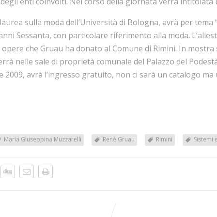
degli enti coinvolti. Nel corso della giornata verrà intitolat
 laurea sulla moda dell’Università di Bologna, avrà per tema 
 anni Sessanta, con particolare riferimento alla moda. L’all
e opere che Gruau ha donato al Comune di Rimini. In mostra 
 terrà nelle sale di proprietà comunale del Palazzo del Podestà
le 2009, avrà l’ingresso gratuito, non ci sarà un catalogo ma
Maria Giuseppina Muzzarelli
René Gruau
Rimini
Sistemi