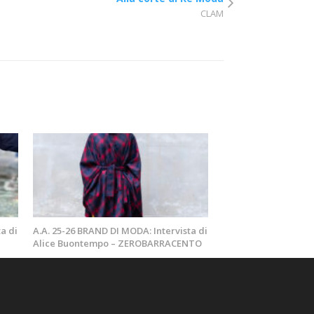
CLAM
a di
A.A. 25-26 BRAND DI MODA: Intervista di
Alice Buontempo – ZEROBARRACENTO