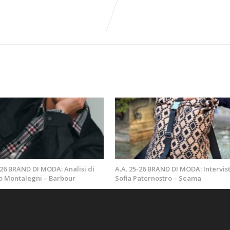
-26 BRAND DI MODA: Analisi di
A.A. 25-26 BRAND DI MODA: Intervist
o Montalegni – Barbour
Sofia Paternostro – Seama