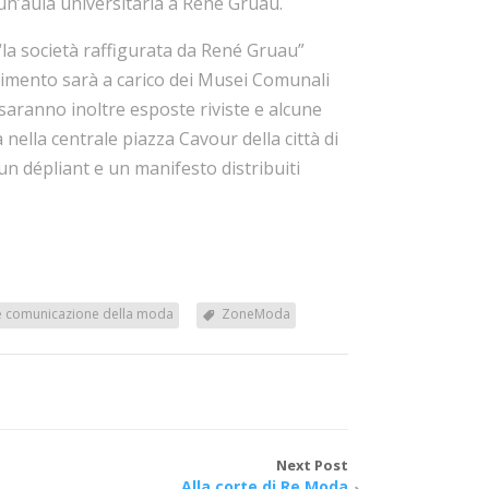
a un’aula universitaria a René Gruau.
“la società raffigurata da René Gruau”
estimento sarà a carico dei Musei Comunali
saranno inoltre esposte riviste e alcune
 nella centrale piazza Cavour della città di
 un dépliant e un manifesto distribuiti
 e comunicazione della moda
ZoneModa
Next Post
Alla corte di Re Moda