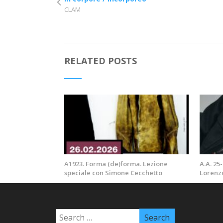
CLAM
RELATED POSTS
A1923. Forma (de)forma. Lezione
A.A. 25
speciale con Simone Cecchetto
Lorenz