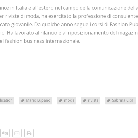
 lance in Italia e all’estero nel campo della comunicazione del
per riviste di moda, ha esercitato la professione di consulen
rcato giovanile. Da qualche anno segue i corsi di Fashion P
ano. Ha lavorato al rilancio e al riposizionamento del magazi
el fashion business internazionale.
lication
Mario Lupano
moda
rivista
Sabrina Ciofi