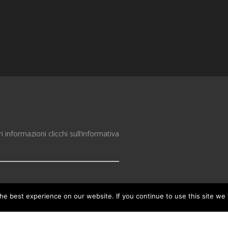
ri informazioni clicchi sull’informativa
zed third-party
e best experience on our website. If you continue to use this site we w
 information