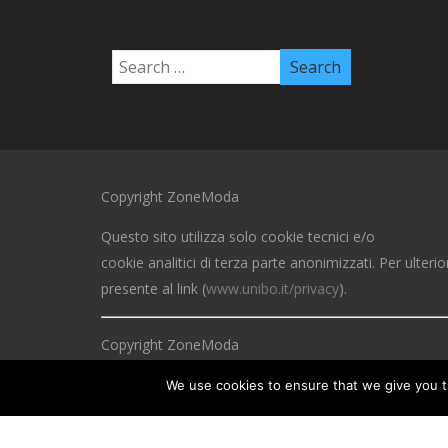
Copyright ZoneModa
Questo sito utilizza solo cookie tecnici e/o
cookie analitici di terza parte anonimizzati. Per ulterio
presente al link (
www.unibo.it/privacy
).
Copyright ZoneModa
This site uses only technical cookies and / or anonymi
We use cookies to ensure that we give you th
analytical cookies. For more information, click on the
at the link (
www.unibo.it/privacy
).