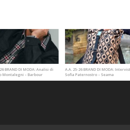
-26 BRAND DI MODA: Analisi di
A.A. 25-26 BRAND DI MODA: Intervist
o Montalegni – Barbour
Sofia Paternostro – Seama