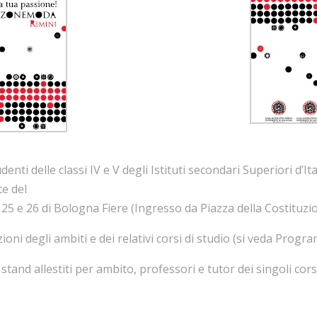
enti delle classi IV e V degli Istituti secondari Superiori d’It
te del
i 25 e 26 di Bologna Fiere (Ingresso da Piazza della Costituzi
oni degli ambiti e dei relativi corsi di studio (si veda Progr
tand allestiti per ambito, professori e tutor dei singoli corsi