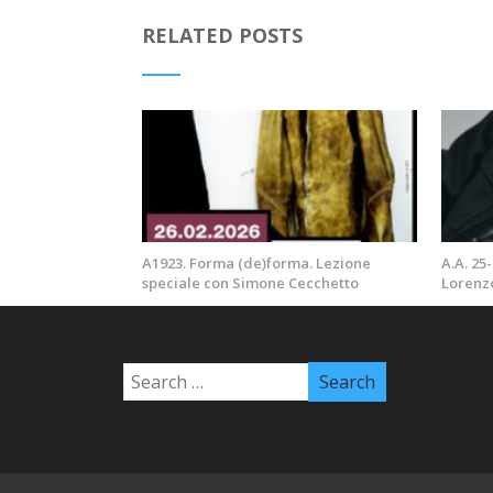
RELATED POSTS
A1923. Forma (de)forma. Lezione
A.A. 25
speciale con Simone Cecchetto
Lorenz