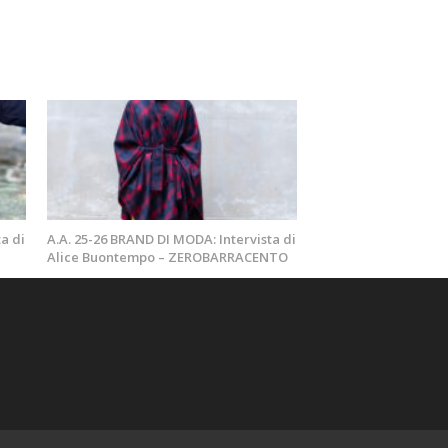
a di
A.A. 25-26 BRAND DI MODA: Intervista di
Alice Buontempo – ZEROBARRACENTO