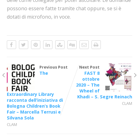
delle cuffie collegate per poter ascoltare. Le domande
possono essere fatte tramite chat oppure, se si è
dotati di microfono, in voce.
Previous Post
Next Post
The
FAST 8
ottobre
2020 – The
Wheel of
Extraordinary Library
Khadi – S. Segre Reinach
racconta dell’iniziativa di
CLAM
Bologna Children’s Book
Fair – Marcella Terrusi e
Silvana Sola
CLAM