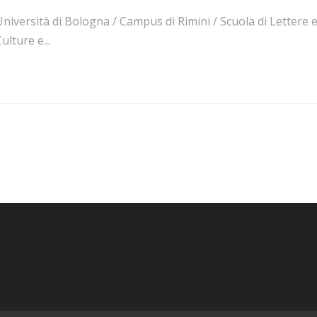
niversità di Bologna / Campus di Rimini / Scuola di Lettere 
ulture e...