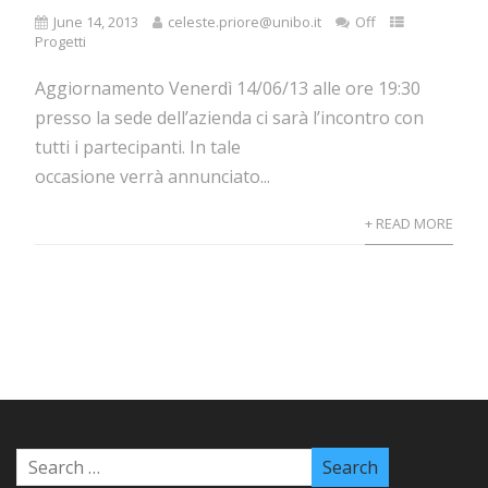
June 14, 2013
celeste.priore@unibo.it
Off
Progetti
Aggiornamento Venerdì 14/06/13 alle ore 19:30
presso la sede dell’azienda ci sarà l’incontro con
tutti i partecipanti. In tale
occasione verrà annunciato...
+ READ MORE