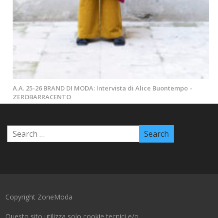
A.A. 25-26 BRAND DI MODA: Intervista di Alice Buontempo –
ZEROBARRACENTO
Copyright ZoneModa
Questo sito utilizza solo cookie tecnici e/o