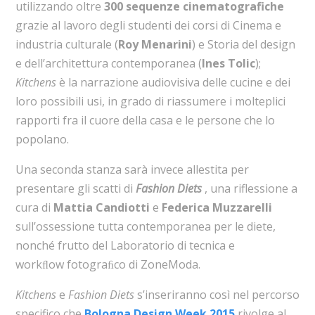
utilizzando oltre
300 sequenze cinematografiche
grazie al lavoro degli studenti dei corsi di Cinema e
industria culturale (
Roy Menarini
) e Storia del design
e dell’architettura contemporanea (
Ines Tolic
);
Kitchens
è la narrazione audiovisiva delle cucine e dei
loro possibili usi, in grado di riassumere i molteplici
rapporti fra il cuore della casa e le persone che lo
popolano.
Una seconda stanza sarà invece allestita per
presentare gli scatti di
Fashion Diets
, una riflessione a
cura di
Mattia Candiotti
e
Federica Muzzarelli
sull’ossessione tutta contemporanea per le diete,
nonché frutto del Laboratorio di tecnica e
workﬂow fotograﬁco di ZoneModa.
Kitchens
e
Fashion Diets
s’inseriranno così nel percorso
specifico che
Bologna Design Week 2015
rivolge al