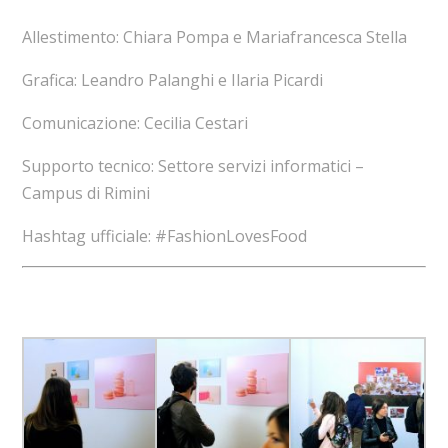
Allestimento: Chiara Pompa e Mariafrancesca Stella
Grafica: Leandro Palanghi e Ilaria Picardi
Comunicazione: Cecilia Cestari
Supporto tecnico: Settore servizi informatici –
Campus di Rimini
Hashtag ufficiale: #FashionLovesFood