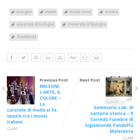
bologna
eventi
moda rimini
mostra
università di bologna
University of Bologna
ZoneModa
Previous Post
Next Post
MISSONI,
L’ARTE, IL
COLORE –
La
Seminario-Lab. di
curatela di moda si fa
sartoria storica – Il
spazio tra i musei
Corredo Funebre di
italiani
Sigismondo Pandolfo
CLAM
Malatesta
CLAM