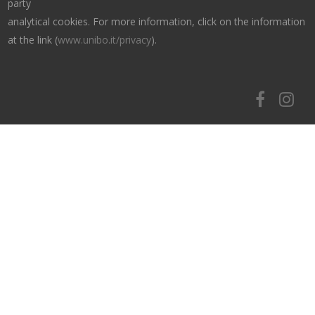
party
analytical cookies. For more information, click on the information
at the link (
www.unibo.it/privacy
).