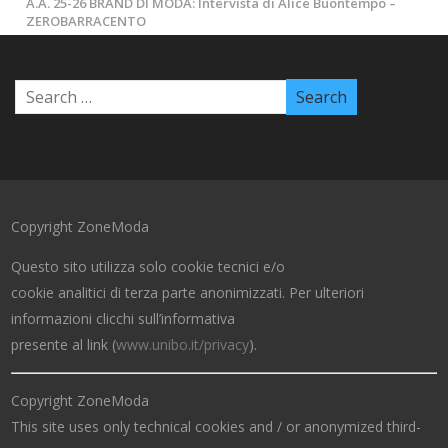
A.A. 25-26 BRAND DI MODA: Intervista di Alice Buontempo –
ZEROBARRACENTO
Copyright ZoneModa
Questo sito utilizza solo cookie tecnici e/o
cookie analitici di terza parte anonimizzati. Per ulteriori
informazioni clicchi sull’informativa
presente al link (
www.unibo.it/privacy
).
Copyright ZoneModa
This site uses only technical cookies and / or anonymized third-