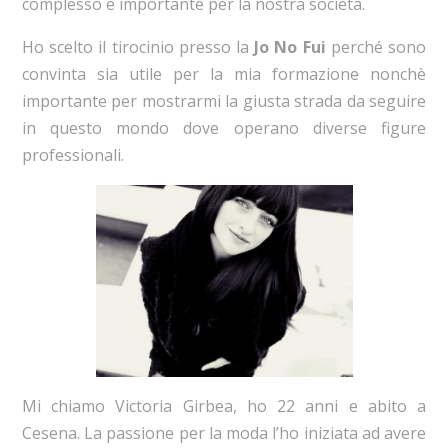
complesso e importante per la nostra società.
Ho scelto il tirocinio presso la
Jo No Fui
perché sono
convinta sia utile per la mia formazione nonchè
importante per mostrarmi la giusta strada da seguire
in questo mondo dove operano diverse figure
professionali.
Mi chiamo Victoria Girbea, ho 22 anni e abito a
Cesena. La passione per la moda l’ho iniziata ad avere